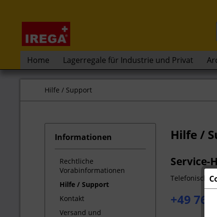
Home
Lagerregale für Industrie und Privat
Ar
Hilfe / Support
Hilfe / 
Informationen
Service-H
Rechtliche
Vorabinformationen
C
Telefonische 
Hilfe / Support
+49 7621
Kontakt
Versand und