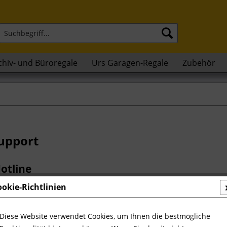
chiv- und Büroregale
Urs Garagen-Regale
Zubehör
Support
otline
ookie-Richtlinien
Unterstützung und Beratung unter:
 - 168 17 40
Diese Website verwendet Cookies, um Ihnen die bestmögliche