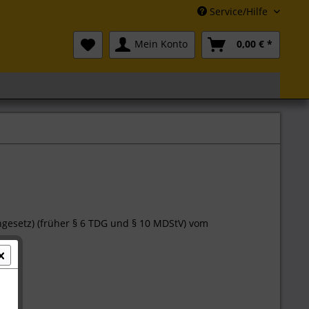
Service/Hilfe
Mein Konto
0,00 € *
ngesetz) (früher § 6 TDG und § 10 MDStV) vom