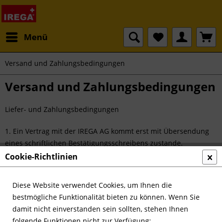
Menü
Versand und Zahlungsbedingungen
Versand und Zahlungsbedingungen
Liefer- und Zahlungsbedingungen
1. Ein Vertrag mit der IREGA AG kommt erst mit Übersendung
eines schriftlichen Bestätigungsschreibens zustande.
Cookie-Richtlinien
2. Technische Änderungen bis zum Zeitpunkt der Lieferung
bleiben vorbehalten, sofern sie den vom Käufer beim
Diese Website verwendet Cookies, um Ihnen die
Vertragsabschluss vorgesehenen Einsatz nicht beeinträchtigen.
bestmögliche Funktionalität bieten zu können. Wenn Sie
damit nicht einverstanden sein sollten, stehen Ihnen
3. Die Preise verstehen sich inkl. MWST. Paketversand 7,90
folgende Funktionen nicht zur Verfügung: