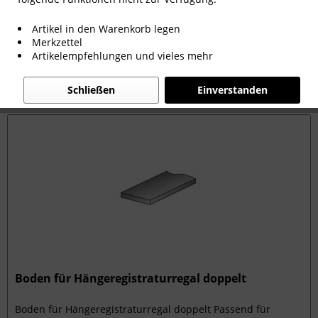
ab 628,25 € *
Artikel in den Warenkorb legen
Merkzettel
Filtern
Artikelempfehlungen und vieles mehr
Schließen
Einverstanden
Boden für Hängeregistraturregal doppelt
Boden für Hängeregistraturregal doppelt Passend für