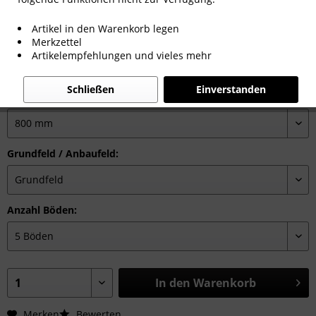
88,69 € *
Artikel in den Warenkorb legen
Merkzettel
inkl. MwSt.
zzgl. Versandkosten_IREGA
Artikelempfehlungen und vieles mehr
Sofort versandfertig, Lieferzeit ca. 1-3 Werktage
Schließen
Einverstanden
Breite:
Grundfeld / Anbaufeld:
Anzahl Böden:
In den
Warenkorb
Merken
Bewerten