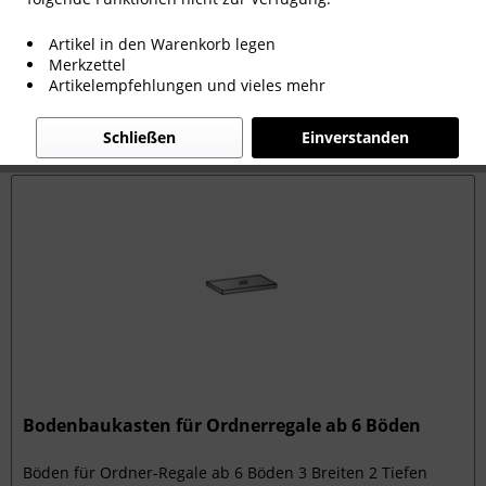
ab 86,92 € *
Artikel in den Warenkorb legen
Merkzettel
Filtern
Artikelempfehlungen und vieles mehr
Schließen
Einverstanden
Bodenbaukasten für Ordnerregale ab 6 Böden
Böden für Ordner-Regale ab 6 Böden 3 Breiten 2 Tiefen