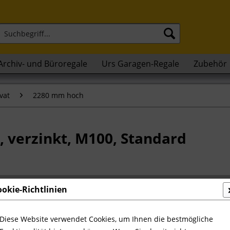
Archiv- und Büroregale
Urs Garagen-Regale
Zubehör
vat
2280 mm hoch
, verzinkt, M100, Standard
99,14 
ookie-Richtlinien
inkl. MwSt.
zzg
Sofort ver
Diese Website verwendet Cookies, um Ihnen die bestmögliche