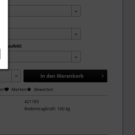
 Anbaufeld:
In den
Warenkorb
hen
Merken
Bewerten
421183
Bodentragkraft: 100 kg