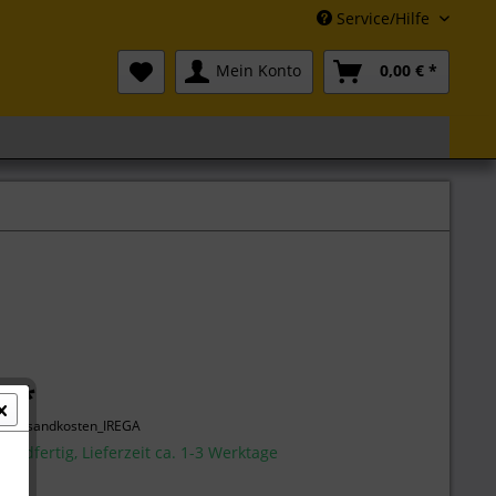
Service/Hilfe
Mein Konto
0,00 € *
€ *
l. Versandkosten_IREGA
sandfertig, Lieferzeit ca. 1-3 Werktage