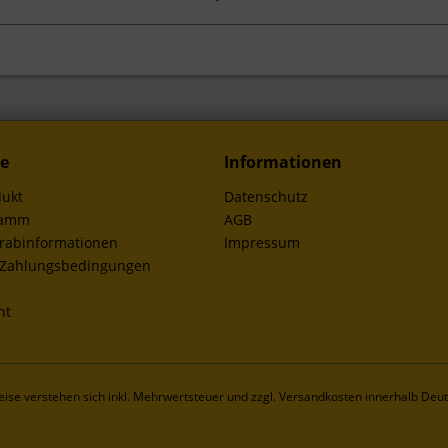
ce
Informationen
dukt
Datenschutz
ramm
AGB
orabinformationen
Impressum
 Zahlungsbedingungen
ht
reise verstehen sich inkl. Mehrwertsteuer und
zzgl. Versandkosten innerhalb Deu