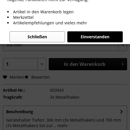
12,62 € *
Artikel in den Warenkorb legen
inkl. MwSt.
zzgl. Versandkosten_IREGA
Merkzettel
Sofort versandfertig, Lieferzeit ca. 1-3 Werktage
Artikelempfehlungen und vieles mehr
Tiefe:
Schließen
Einverstanden
In den
Warenkorb
Merken
Bewerten
Artikel-Nr.:
003943
Tragkraft:
3x Metallhaken
Beschreibung
Gerätehalter Tiefen: 300 mm (3x Metallhaken) und 700 mm
(7x Metallhaken) Set zur...
mehr